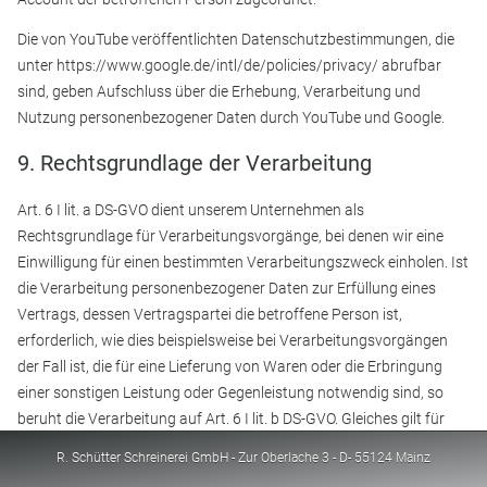
Die von YouTube veröffentlichten Datenschutzbestimmungen, die
unter https://www.google.de/intl/de/policies/privacy/ abrufbar
sind, geben Aufschluss über die Erhebung, Verarbeitung und
Nutzung personenbezogener Daten durch YouTube und Google.
9. Rechtsgrundlage der Verarbeitung
Art. 6 I lit. a DS-GVO dient unserem Unternehmen als
Rechtsgrundlage für Verarbeitungsvorgänge, bei denen wir eine
Einwilligung für einen bestimmten Verarbeitungszweck einholen. Ist
die Verarbeitung personenbezogener Daten zur Erfüllung eines
Vertrags, dessen Vertragspartei die betroffene Person ist,
erforderlich, wie dies beispielsweise bei Verarbeitungsvorgängen
der Fall ist, die für eine Lieferung von Waren oder die Erbringung
einer sonstigen Leistung oder Gegenleistung notwendig sind, so
beruht die Verarbeitung auf Art. 6 I lit. b DS-GVO. Gleiches gilt für
solche Verarbeitungsvorgänge die zur Durchführung
R. Schütter Schreinerei GmbH - Zur Oberlache 3 - D- 55124 Mainz
vorvertraglicher Maßnahmen erforderlich sind, etwa in Fällen von